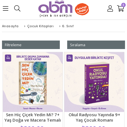
0
Anasayfa
>
Çocuk Kitapları
>
6. Sınıf
Filtreleme
Sıralama
Sen Hiç Çiçek Yedin Mi? 7+
Okul Radyosu Yayında 9+
Yaş Doğa ve Macera Temalı
Yaş Çocuk Romanı
Resimli Çocuk Hikaye Kitabı