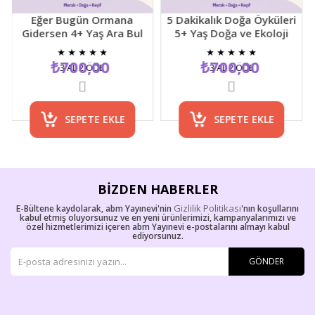
Eğer Bugün Ormana
5 Dakikalık Doğa Öyküleri
Gidersen 4+ Yaş Ara Bul
5+ Yaş Doğa ve Ekoloji
Resimli Çocuk Etkinlik
Temalı Çocuk Hikaye
★
★
★
★
★
★
★
★
★
★
Kitabı
Kitabı
₺700,00
₺700,00
3 AL 2 ÖDE
3 AL 2 ÖDE
SEPETE EKLE
SEPETE EKLE
BIZDEN HABERLER
Gizlilik Politikası
E-Bültene kaydolarak, abm Yayınevi'nin
'nın koşullarını
kabul etmiş oluyorsunuz ve en yeni ürünlerimizi, kampanyalarımızı ve
özel hizmetlerimizi içeren abm Yayınevi e-postalarını almayı kabul
ediyorsunuz.
GÖNDER