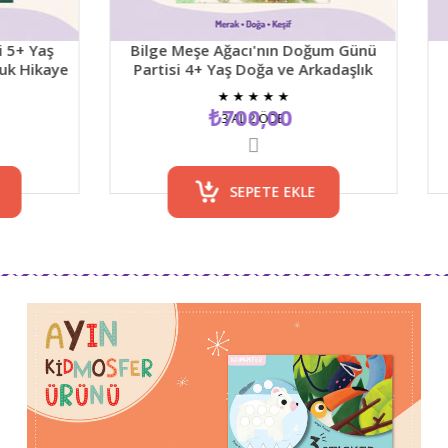
Bilge Meşe Ağacı'nın Doğum Günü
Dünyanın En G
Partisi 4+ Yaş Doğa ve Arkadaşlık
Resimli Çoc
Temalı Resimli Çocuk Hikaye Kitabı
₺4
★
★
★
★
★
₺700,00
3 AL 2 ÖDE
3 A
SEPETE EKLE
S