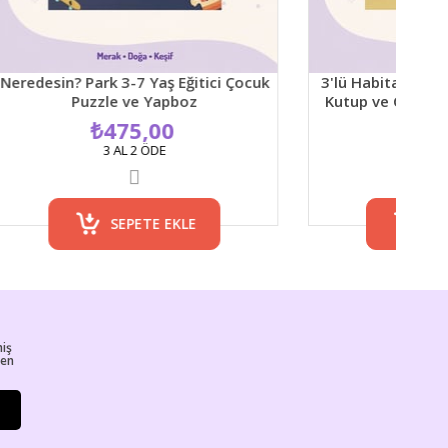
 3-7 Yaş Eğitici Çocuk
3'lü Habitat Sticker Poster - Orm
e ve Yapboz
Kutup ve Çiftlik Arkadaşları 2-6 
Çocuk Sticker Etkinliği
75,00
₺295,20
AL 2 ÖDE
3 AL 2 ÖDE
SEPETE EKLE
SEPETE EKLE
miş
ren