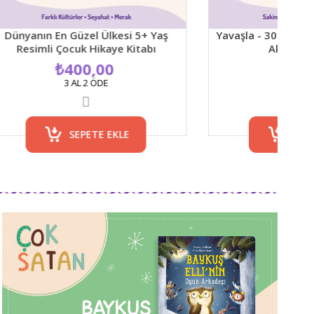
üzel Ülkesi 5+ Yaş
Yavaşla - 30 Kart 4+ Yaş Mindfulne
uk Hikaye Kitabı
Aktivite Kartları
00,00
₺480,00
L 2 ÖDE
3 AL 2 ÖDE
EPETE EKLE
SEPETE EKLE