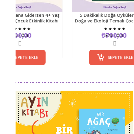
rsen 4+ Yaş
5 Dakikalık Doğa Öyküleri 5+ Yaş
kinlik Kitabı
Doğa ve Ekoloji Temalı Çocuk Hikaye
Kitabı
★
★
★
★
★
₺700,00
3 AL 2 ÖDE
KLE
SEPETE EKLE