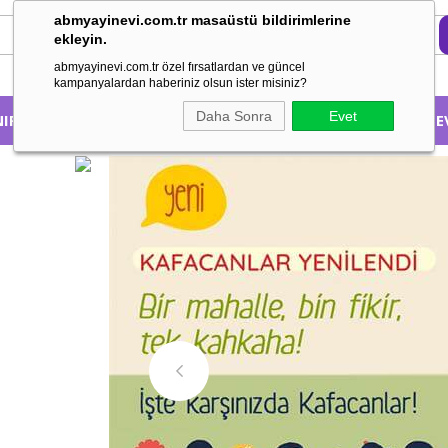
abmyayinevi.com.tr masaüstü bildirimlerine
ekleyin.
abmyayinevi.com.tr özel fırsatlardan ve güncel
kampanyalardan haberiniz olsun ister misiniz?
Daha Sonra
Evet
NIFA GÖRE
KONUSUNA GÖRE
HAKKIMIZDA
EBE