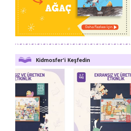
Kidmosfer'i Keşfedin