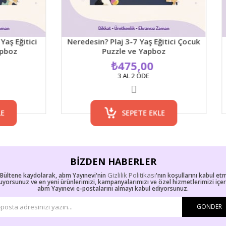
Neredesin? Plaj 3-7 Yaş Eğitici Çocuk
Neredesin? Park
Puzzle ve Yapboz
Puzzl
₺475,00
₺4
3 AL 2 ÖDE
3 
SEPETE EKLE
BIZDEN HABERLER
Gizlilik Politikası
-Bültene kaydolarak, abm Yayınevi'nin
'nın koşullarını kabul et
uyorsunuz ve en yeni ürünlerimizi, kampanyalarımızı ve özel hizmetlerimizi içe
abm Yayınevi e-postalarını almayı kabul ediyorsunuz.
GÖNDER