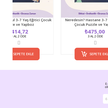
 Eğitici Çocuk
Neredesin? Hastane 3-7 Yaş Eğitici
pboz
Çocuk Puzzle ve Yapboz
2
₺475,00
3 AL 2 ÖDE
EKLE
SEPETE EKLE
E
ol