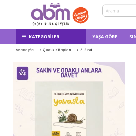
KATEGORILER
YAŞA GÖRE
SI
Anasayfa
>
Çocuk Kitapları
>
3. Sınıf