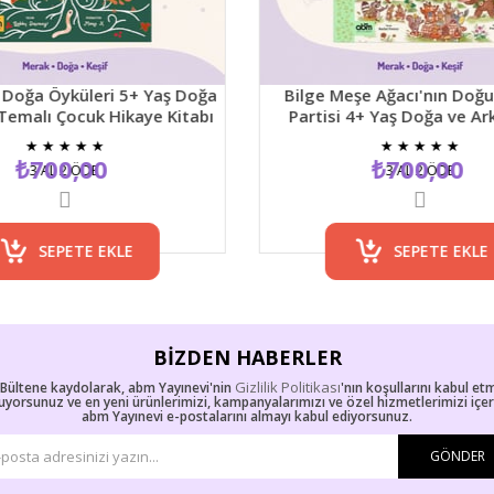
küleri 5+ Yaş Doğa
Bilge Meşe Ağacı'nın Doğum Günü
ocuk Hikaye Kitabı
Partisi 4+ Yaş Doğa ve Arkadaşlık
Temalı Resimli Çocuk Hikaye Kitabı
★
★
★
★
★
★
★
★
,00
₺700,00
2 ÖDE
3 AL 2 ÖDE
ETE EKLE
SEPETE EKLE
BIZDEN HABERLER
Gizlilik Politikası
-Bültene kaydolarak, abm Yayınevi'nin
'nın koşullarını kabul et
uyorsunuz ve en yeni ürünlerimizi, kampanyalarımızı ve özel hizmetlerimizi içe
abm Yayınevi e-postalarını almayı kabul ediyorsunuz.
GÖNDER