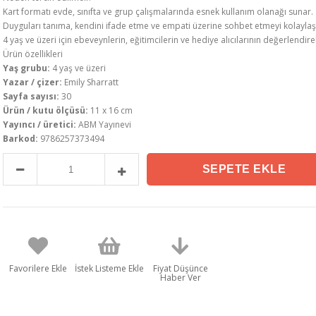
Kart formatı evde, sınıfta ve grup çalışmalarında esnek kullanım olanağı sunar.
Duyguları tanıma, kendini ifade etme ve empati üzerine sohbet etmeyi kolaylaşt
4 yaş ve üzeri için ebeveynlerin, eğitimcilerin ve hediye alıcılarının değerlendire
Ürün özellikleri
Yaş grubu:
4 yaş ve üzeri
Yazar / çizer:
Emily Sharratt
Sayfa sayısı:
30
Ürün / kutu ölçüsü:
11 x 16 cm
Yayıncı / üretici:
ABM Yayınevi
Barkod:
9786257373494
Favorilere Ekle
İstek Listeme Ekle
Fiyat Düşünce
Haber Ver