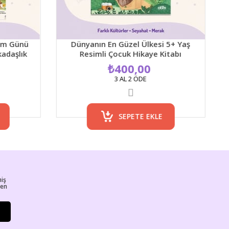
Dünyanın En Güzel Ülkesi 5+ Yaş
Yavaşla -
Resimli Çocuk Hikaye Kitabı
₺400,00
3 AL 2 ÖDE
SEPETE EKLE
miş
ren