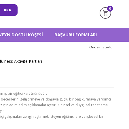
0
VEYN DOSTU KÖŞESI
BAŞVURU FORMLARI
Önceki Sayfa
ulness Aktivite Kartları
anmış bir eğitici kart ürünüdür.
becerilerini geliştirmeye ve doğayla güçlü bir bağ kurmaya yardımcı
z için adım adım açıklamalar içerir. Zihinsel ve duygusal rahatlama
yın!
çi çalışmaları zenginleştirmek isteyen eğitimcilere ve işlevsel bir