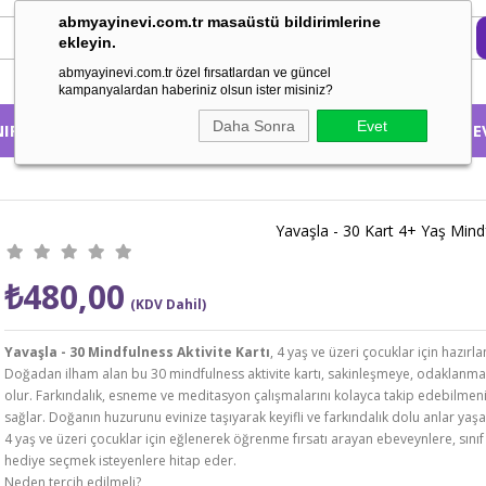
abmyayinevi.com.tr masaüstü bildirimlerine
ekleyin.
abmyayinevi.com.tr özel fırsatlardan ve güncel
kampanyalardan haberiniz olsun ister misiniz?
Daha Sonra
Evet
NIFA GÖRE
KONUSUNA GÖRE
HAKKIMIZDA
EBE
Yavaşla - 30 Kart 4+ Yaş Mindf
₺480,00
(KDV Dahil)
Yavaşla - 30 Mindfulness Aktivite Kartı
, 4 yaş ve üzeri çocuklar için hazırl
Doğadan ilham alan bu 30 mindfulness aktivite kartı, sakinleşmeye, odaklanma 
olur. Farkındalık, esneme ve meditasyon çalışmalarını kolayca takip edebilmeni
sağlar. Doğanın huzurunu evinize taşıyarak keyifli ve farkındalık dolu anlar yaşa
4 yaş ve üzeri çocuklar için eğlenerek öğrenme fırsatı arayan ebeveynlere, sınıf i
hediye seçmek isteyenlere hitap eder.
Neden tercih edilmeli?