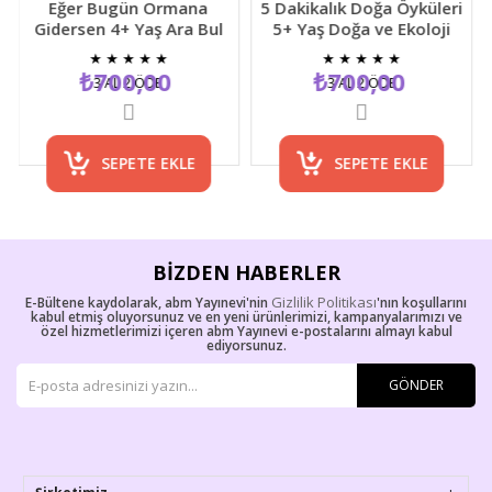
Eğer Bugün Ormana
5 Dakikalık Doğa Öyküleri
Gidersen 4+ Yaş Ara Bul
5+ Yaş Doğa ve Ekoloji
Resimli Çocuk Etkinlik
Temalı Çocuk Hikaye
★
★
★
★
★
★
★
★
★
★
Kitabı
Kitabı
₺700,00
₺700,00
3 AL 2 ÖDE
3 AL 2 ÖDE
SEPETE EKLE
SEPETE EKLE
BIZDEN HABERLER
Gizlilik Politikası
E-Bültene kaydolarak, abm Yayınevi'nin
'nın koşullarını
kabul etmiş oluyorsunuz ve en yeni ürünlerimizi, kampanyalarımızı ve
özel hizmetlerimizi içeren abm Yayınevi e-postalarını almayı kabul
ediyorsunuz.
GÖNDER