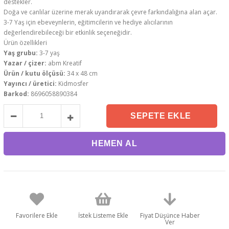
destekler.
Doğa ve canlılar üzerine merak uyandırarak çevre farkındalığına alan açar.
3-7 Yaş için ebeveynlerin, eğitimcilerin ve hediye alıcılarının
değerlendirebileceği bir etkinlik seçeneğidir.
Ürün özellikleri
Yaş grubu:
3-7 yaş
Yazar / çizer:
abm Kreatif
Ürün / kutu ölçüsü:
34 x 48 cm
Yayıncı / üretici:
Kidmosfer
Barkod:
8696058890384
Favorilere Ekle
İstek Listeme Ekle
Fiyat Düşünce Haber
Ver