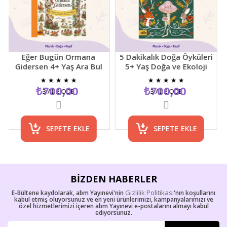
Eğer Bugün Ormana
5 Dakikalık Doğa Öyküleri
Gidersen 4+ Yaş Ara Bul
5+ Yaş Doğa ve Ekoloji
Resimli Çocuk Etkinlik
Temalı Çocuk Hikaye
★
★
★
★
★
★
★
★
★
★
Kitabı
Kitabı
₺700,00
₺700,00
3 AL 2 ÖDE
3 AL 2 ÖDE
SEPETE EKLE
SEPETE EKLE
BIZDEN HABERLER
Gizlilik Politikası
E-Bültene kaydolarak, abm Yayınevi'nin
'nın koşullarını
kabul etmiş oluyorsunuz ve en yeni ürünlerimizi, kampanyalarımızı ve
özel hizmetlerimizi içeren abm Yayınevi e-postalarını almayı kabul
ediyorsunuz.