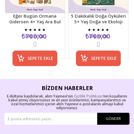
Eğer Bugün Ormana
5 Dakikalık Doğa Öyküleri
Gidersen 4+ Yaş Ara Bul
5+ Yaş Doğa ve Ekoloji
Resimli Çocuk Etkinlik
Temalı Çocuk Hikaye
★
★
★
★
★
★
★
★
★
★
Kitabı
Kitabı
₺700,00
₺700,00
3 AL 2 ÖDE
3 AL 2 ÖDE
SEPETE EKLE
SEPETE EKLE
BIZDEN HABERLER
Gizlilik Politikası
E-Bültene kaydolarak, abm Yayınevi'nin
'nın koşullarını
kabul etmiş oluyorsunuz ve en yeni ürünlerimizi, kampanyalarımızı ve
özel hizmetlerimizi içeren abm Yayınevi e-postalarını almayı kabul
ediyorsunuz.
GÖNDER