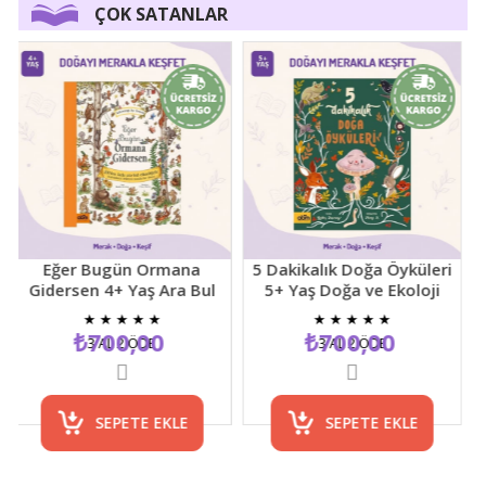
ÇOK SATANLAR
Eğer Bugün Ormana
5 Dakikalık Doğa Öyküleri
Gidersen 4+ Yaş Ara Bul
5+ Yaş Doğa ve Ekoloji
D
Resimli Çocuk Etkinlik
Temalı Çocuk Hikaye
Y
★
★
★
★
★
★
★
★
★
★
Kitabı
Kitabı
₺700,00
₺700,00
3 AL 2 ÖDE
3 AL 2 ÖDE
SEPETE EKLE
SEPETE EKLE