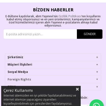
BIZDEN HABERLER
Gizlilik Politikası
E-Bültene kaydolarak, abm Yayınevi'nin
'nın koşullarını
kabul etmiş oluyorsunuz ve en yeni ürünlerimizi, kampanyalarımızı ve
özel hizmetlerimizi içeren abm Yayınevi e-postalarını almayı kabul
ediyorsunuz.
GÖNDER
Şirketimiz
Müşteri İlişkileri
Sosyal Medya
Foreign Rights
ETBIS
Çerez Kullanımı
İnternet sitemizden en iyi şekilde faydalanabilmeniz ve
© 2023
abmyayinevi.com.tr
- Tüm Hakları Saklıdır.
internet sitemize yapacağınız ziyaretleri
kişiselleştirebilmek için çerezlerden faydalanıyoruz.