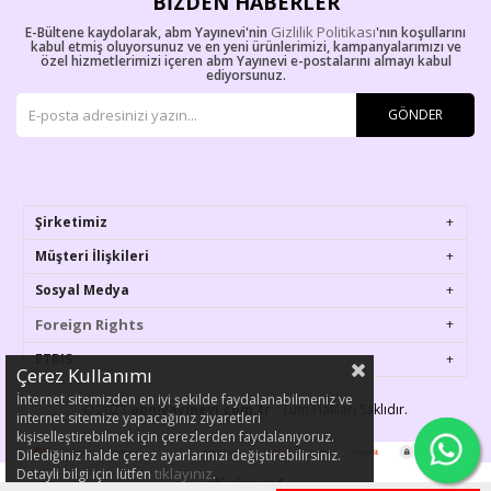
BIZDEN HABERLER
Gizlilik Politikası
E-Bültene kaydolarak, abm Yayınevi'nin
'nın koşullarını
kabul etmiş oluyorsunuz ve en yeni ürünlerimizi, kampanyalarımızı ve
özel hizmetlerimizi içeren abm Yayınevi e-postalarını almayı kabul
ediyorsunuz.
GÖNDER
Şirketimiz
Müşteri İlişkileri
Sosyal Medya
Foreign Rights
ETBIS
Çerez Kullanımı
İnternet sitemizden en iyi şekilde faydalanabilmeniz ve
© 2023
abmyayinevi.com.tr
- Tüm Hakları Saklıdır.
internet sitemize yapacağınız ziyaretleri
kişiselleştirebilmek için çerezlerden faydalanıyoruz.
Dilediğiniz halde çerez ayarlarınızı değiştirebilirsiniz.
tıklayınız
Detayli bilgi için lütfen
.