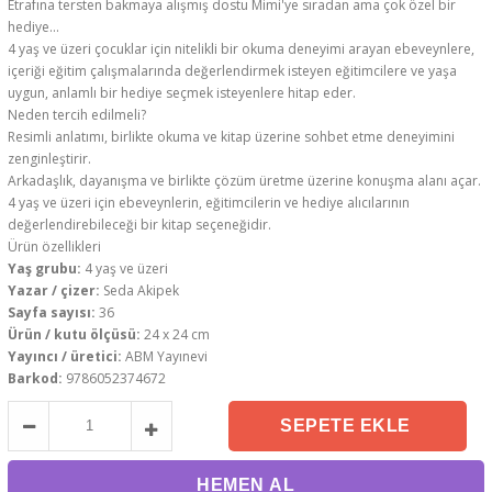
Etrafına tersten bakmaya alışmış dostu Mimi'ye sıradan ama çok özel bir
hediye...
4 yaş ve üzeri çocuklar için nitelikli bir okuma deneyimi arayan ebeveynlere,
içeriği eğitim çalışmalarında değerlendirmek isteyen eğitimcilere ve yaşa
uygun, anlamlı bir hediye seçmek isteyenlere hitap eder.
Neden tercih edilmeli?
Resimli anlatımı, birlikte okuma ve kitap üzerine sohbet etme deneyimini
zenginleştirir.
Arkadaşlık, dayanışma ve birlikte çözüm üretme üzerine konuşma alanı açar.
4 yaş ve üzeri için ebeveynlerin, eğitimcilerin ve hediye alıcılarının
değerlendirebileceği bir kitap seçeneğidir.
Ürün özellikleri
Yaş grubu:
4 yaş ve üzeri
Yazar / çizer:
Seda Akipek
Sayfa sayısı:
36
Ürün / kutu ölçüsü:
24 x 24 cm
Yayıncı / üretici:
ABM Yayınevi
Barkod:
9786052374672