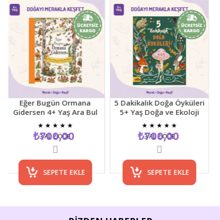
Eğer Bugün Ormana
5 Dakikalık Doğa Öyküleri
Gidersen 4+ Yaş Ara Bul
5+ Yaş Doğa ve Ekoloji
D
Resimli Çocuk Etkinlik
Temalı Çocuk Hikaye
Y
★
★
★
★
★
★
★
★
★
★
Kitabı
Kitabı
₺700,00
₺700,00
3 AL 2 ÖDE
3 AL 2 ÖDE
SEPETE EKLE
SEPETE EKLE