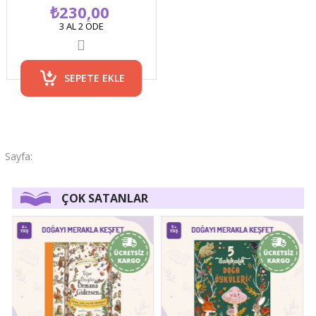
Temalı Resimli Çocuk Kitabı
₺230,00
3 AL 2 ÖDE
SEPETE EKLE
ÇOK SATANLAR