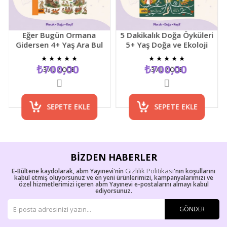
Eğer Bugün Ormana
5 Dakikalık Doğa Öyküleri
Gidersen 4+ Yaş Ara Bul
5+ Yaş Doğa ve Ekoloji
Resimli Çocuk Etkinlik
Temalı Çocuk Hikaye
★
★
★
★
★
★
★
★
★
★
Kitabı
Kitabı
₺700,00
₺700,00
3 AL 2 ÖDE
3 AL 2 ÖDE
SEPETE EKLE
SEPETE EKLE
BIZDEN HABERLER
Gizlilik Politikası
E-Bültene kaydolarak, abm Yayınevi'nin
'nın koşullarını
kabul etmiş oluyorsunuz ve en yeni ürünlerimizi, kampanyalarımızı ve
özel hizmetlerimizi içeren abm Yayınevi e-postalarını almayı kabul
ediyorsunuz.
GÖNDER