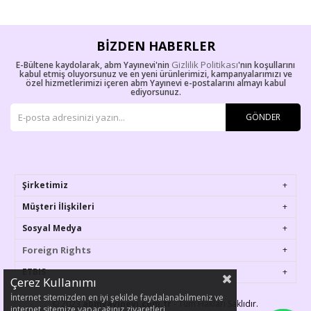
BIZDEN HABERLER
Gizlilik Politikası
E-Bültene kaydolarak, abm Yayınevi'nin
'nın koşullarını
kabul etmiş oluyorsunuz ve en yeni ürünlerimizi, kampanyalarımızı ve
özel hizmetlerimizi içeren abm Yayınevi e-postalarını almayı kabul
ediyorsunuz.
GÖNDER
Şirketimiz
Müşteri İlişkileri
Sosyal Medya
Foreign Rights
ETBIS
Çerez Kullanımı
İnternet sitemizden en iyi şekilde faydalanabilmeniz ve
© 2023
abmyayinevi.com.tr
- Tüm Hakları Saklıdır.
internet sitemize yapacağınız ziyaretleri