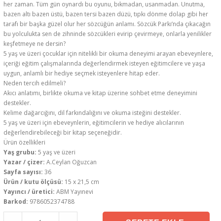
her zaman. Tüm gün oynardı bu oyunu, bıkmadan, usanmadan. Unutma,
bazen altı bazen üstü, bazen tersi bazen düzü, tıpkı dönme dolap gibi her
tarafı bir başka güzel olur her sözcüğün anlamı. Sözcük Parkı’nda çıkacağın
bu yolculukta sen de zihninde sözcükleri evirip çevirmeye, onlarla yenilikler
keşfetmeye ne dersin?
5 yaş ve üzeri çocuklar için nitelikli bir okuma deneyimi arayan ebeveynlere,
içeriği eğitim çalışmalarında değerlendirmek isteyen eğitimcilere ve yaşa
uygun, anlamlı bir hediye seçmek isteyenlere hitap eder.
Neden tercih edilmeli?
Akıcı anlatımı, birlikte okuma ve kitap üzerine sohbet etme deneyimini
destekler.
Kelime dağarcığını, dil farkındalığını ve okuma isteğini destekler.
5 yaş ve üzeri için ebeveynlerin, eğitimcilerin ve hediye alıcılarının
değerlendirebileceği bir kitap seçeneğidir.
Ürün özellikleri
Yaş grubu:
5 yaş ve üzeri
Yazar / çizer:
A.Ceylan Oğuzcan
Sayfa sayısı:
36
Ürün / kutu ölçüsü:
15 x 21,5 cm
Yayıncı / üretici:
ABM Yayınevi
Barkod:
9786052374788