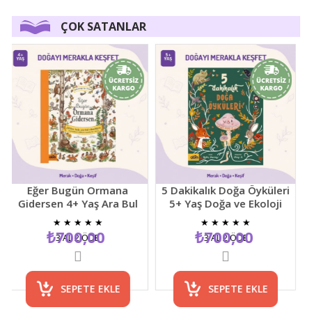
ÇOK SATANLAR
Eğer Bugün Ormana
5 Dakikalık Doğa Öyküleri
Gidersen 4+ Yaş Ara Bul
5+ Yaş Doğa ve Ekoloji
D
Resimli Çocuk Etkinlik
Temalı Çocuk Hikaye
Y
★
★
★
★
★
★
★
★
★
★
Kitabı
Kitabı
₺700,00
₺700,00
3 AL 2 ÖDE
3 AL 2 ÖDE
SEPETE EKLE
SEPETE EKLE