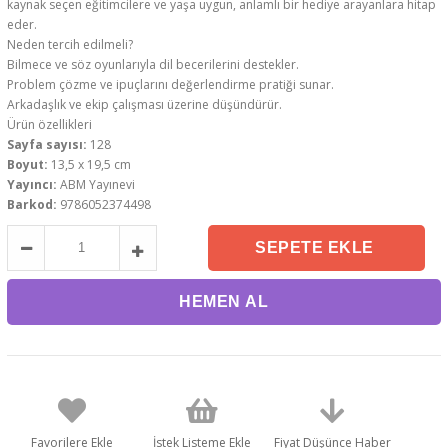
kaynak seçen eğitimcilere ve yaşa uygun, anlamlı bir hediye arayanlara hitap
eder.
Neden tercih edilmeli?
Bilmece ve söz oyunlarıyla dil becerilerini destekler.
Problem çözme ve ipuçlarını değerlendirme pratiği sunar.
Arkadaşlık ve ekip çalışması üzerine düşündürür.
Ürün özellikleri
Sayfa sayısı:
128
Boyut:
13,5 x 19,5 cm
Yayıncı:
ABM Yayınevi
Barkod:
9786052374498
Favorilere Ekle
İstek Listeme Ekle
Fiyat Düşünce Haber