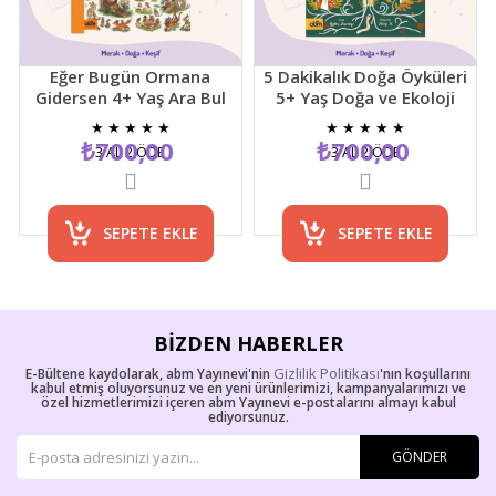
Eğer Bugün Ormana
5 Dakikalık Doğa Öyküleri
Gidersen 4+ Yaş Ara Bul
5+ Yaş Doğa ve Ekoloji
Resimli Çocuk Etkinlik
Temalı Çocuk Hikaye
★
★
★
★
★
★
★
★
★
★
Kitabı
Kitabı
₺700,00
₺700,00
3 AL 2 ÖDE
3 AL 2 ÖDE
SEPETE EKLE
SEPETE EKLE
BIZDEN HABERLER
Gizlilik Politikası
E-Bültene kaydolarak, abm Yayınevi'nin
'nın koşullarını
kabul etmiş oluyorsunuz ve en yeni ürünlerimizi, kampanyalarımızı ve
özel hizmetlerimizi içeren abm Yayınevi e-postalarını almayı kabul
ediyorsunuz.
GÖNDER