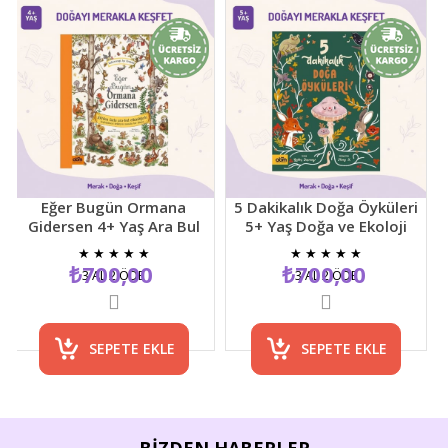
Eğer Bugün Ormana
5 Dakikalık Doğa Öyküleri
Gidersen 4+ Yaş Ara Bul
5+ Yaş Doğa ve Ekoloji
D
Resimli Çocuk Etkinlik
Temalı Çocuk Hikaye
Y
★
★
★
★
★
★
★
★
★
★
Kitabı
Kitabı
T
₺700,00
₺700,00
3 AL 2 ÖDE
3 AL 2 ÖDE
SEPETE EKLE
SEPETE EKLE