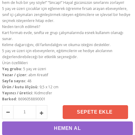
hem de hızlı bir şey söyle!” “Sincap!” Hayal gücünüzün sınırlarını zorlayın!
5 yaş ve üzeri çocuklar için eğlenerek öğrenme fırsatı arayan ebeveynlere,
sınıf içi çalışmaları zenginleştirmek isteyen eğitimcilere ve işlevsel bir hediye
seçmek isteyenlere hitap eder.
Neden tercih edilmeli?
Kart formatı evde, sınıfta ve grup çalışmalarında esnek kullanım olanağı
sunar.
Kelime dağarcığını, dil farkındalığını ve okuma isteğini destekler.
5 yaş ve üzeri için ebeveynlerin, eğitimcilerin ve hediye alıcılarının
değerlendirebileceği bir etkinlik seçeneğidir.
Ürün özellikleri
Yaş grubu:
5 yaş ve üzeri
Yazar / çizer:
abm Kreatif
Sayfa sayısı:
48
Ürün / kutu ölçüsü:
9,5 x 12 cm
Yayıncı / üretici:
Kidmosfer
Barkod:
8696058890001