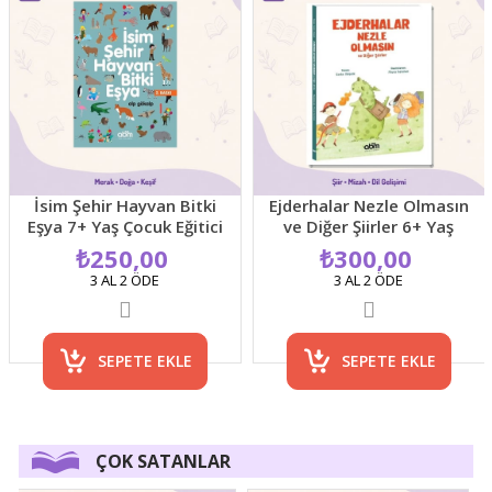
İsim Şehir Hayvan Bitki
Ejderhalar Nezle Olmasın
Eşya 7+ Yaş Çocuk Eğitici
ve Diğer Şiirler 6+ Yaş
Boyama ve Aktivite Kitabı
Sanat Temalı Çocuk Şiir
₺250,00
₺300,00
Kitabı
3 AL 2 ÖDE
3 AL 2 ÖDE
SEPETE EKLE
SEPETE EKLE
ÇOK SATANLAR