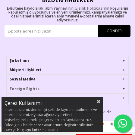
BIZDEN HABERLER
Gizlilik Politikası
E-Bültene kaydolarak, abm Yayınevi'nin
'nın koşullarını
kabul etmiş oluyorsunuz ve en yeni ürünlerimizi, kampanyalarımızı ve
özel hizmetlerimizi içeren abm Yayınevi e-postalarını almayı kabul
ediyorsunuz.
GÖNDER
Şirketimiz
Müşteri İlişkileri
Sosyal Medya
Foreign Rights
ETBIS
Çerez Kullanımı
İnternet sitemizden en iyi şekilde faydalanabilmeniz ve
© 2023
abmyayinevi.com.tr
- Tüm Hakları Saklıdır.
internet sitemize yapacağınız ziyaretleri
kişiselleştirebilmek için çerezlerden faydalanıyoruz.
Dilediğiniz halde çerez ayarlarınızı değiştirebilirsiniz.
tıklayınız
Detayli bilgi için lütfen
.