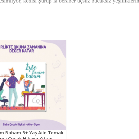
esimliyor, kedisi Şurup’la beraber uçsuz bucaksız yeşilliklerin
im Babam 5+ Yaş Aile Temalı
mli Çocuk Hikaye Kitabı