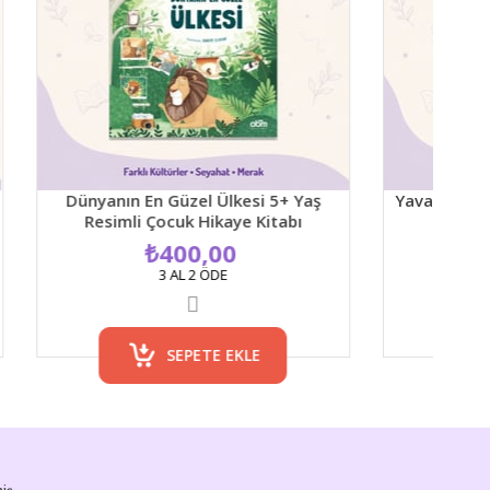
nyanın En Güzel Ülkesi 5+ Yaş
Yavaşla - 30 Kart 4+ Y
Resimli Çocuk Hikaye Kitabı
Aktivite Kart
₺400,00
₺480,0
3 AL 2 ÖDE
3 AL 2 ÖDE
SEPETE EKLE
SEPETE 