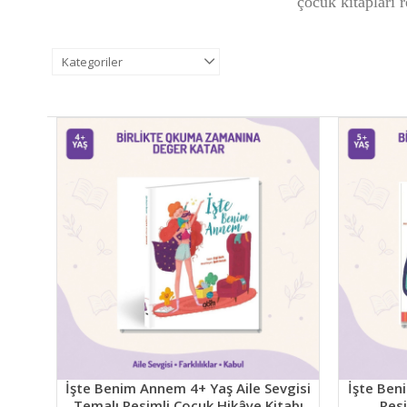
çocuk kitapları r
Kategoriler
İşte Benim Annem 4+ Yaş Aile Sevgisi
İşte Ben
Temalı Resimli Çocuk Hikâye Kitabı
Resi