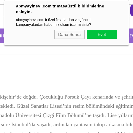
abmyayinevi.com.tr masaüstü bildirimlerine
ekleyin.
abmyayinevi.com.tr özel fırsatlardan ve güncel
kampanyalardan haberiniz olsun ister misiniz?
Daha Sonra
Evet
NIFA GÖRE
KONUSUNA GÖRE
HAKKIMIZDA
EBE
skişehir’de doğdu. Çocukluğu Porsuk Çayı kenarında ve şehrin
stekledi. Güzel Sanatlar Lisesi’nin resim bölümündeki eğitimin
Anadolu Üniversitesi Çizgi Film Bölümü’ne taşıdı. Lise yıllar
r süre İstanbul’da yaşadı, ardından çantasını takıp arkasına 