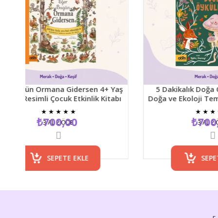
Ormana Gidersen 4+ Yaş
5 Dakikalık Doğa Öyküleri 5+
li Çocuk Etkinlik Kitabı
Doğa ve Ekoloji Temalı Çocuk 
Kitabı
★
★
★
★
★
★
★
★
★
★
₺700,00
₺700,00
3 AL 2 ÖDE
3 AL 2 ÖDE
SEPETE EKLE
SEPETE EKLE