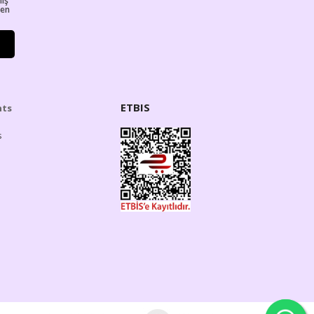
miş
ren
ETBIS
hts
s