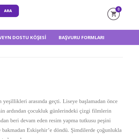
0
VEYN DOSTU KÖŞESI
BAŞVURU FORMLARI
 yeşillikleri arasında geçti. Liseye başlamadan önce
in ardından çocukluk günlerindeki çizgi filmlerin
ından beri devam eden resim yapma tutkusu peşini
bile bakmadan Eskişehir’e döndü. Şimdilerde çoğunlukla