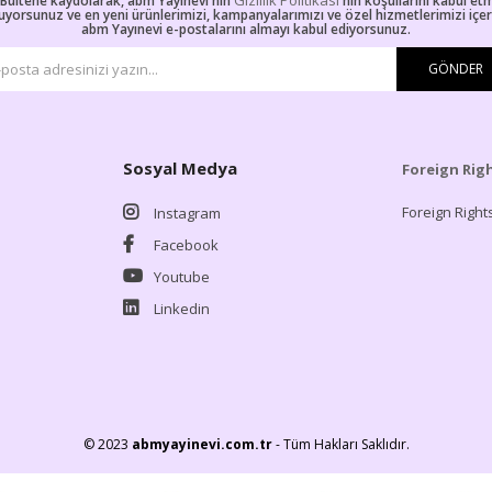
Gizlilik Politikası
-Bültene kaydolarak, abm Yayınevi'nin
'nın koşullarını kabul et
uyorsunuz ve en yeni ürünlerimizi, kampanyalarımızı ve özel hizmetlerimizi içe
abm Yayınevi e-postalarını almayı kabul ediyorsunuz.
GÖNDER
Sosyal Medya
Foreign Rig
Foreign Right
Instagram
Facebook
Youtube
Linkedin
© 2023
abmyayinevi.com.tr
- Tüm Hakları Saklıdır.