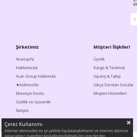
E
ol
Şirketimiz
Müşteri İlişkileri
Anasayfa
Üyelik
Hakkımızda
Kargo & Teslimat
Acar Group Hakkında
Sipariş & Takip
★Kidmosfer
Sıkça Sorulan Sorular
Ebeveyn Dostu
Müşteri Hizmetleri
Gizlilik ve Güvenlik
İletişim
Çerez Kullanımı
İnternet sitemizden en iyi şekilde faydalanabilmeniz ve internet sitemize
yapacağınız ziyaretleri kişiselleştirebilmek için çerezlerden