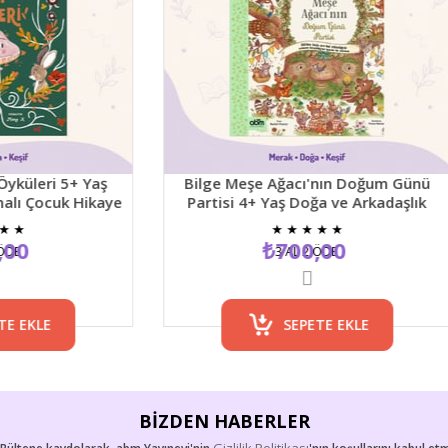
 Yaş
Bilge Meşe Ağacı'nın Doğum Günü
Dü
Hikaye
Partisi 4+ Yaş Doğa ve Arkadaşlık
Temalı Resimli Çocuk Hikaye Kitabı
★
★
★
★
★
₺700,00
3 AL 2 ÖDE
SEPETE EKLE
BIZDEN HABERLER