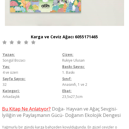
Karga ve Ceviz Ağacı 6055171465
Yazan:
Çizen:
Songül Bozacı
Rukiye Ulusan
Yaş:
Baskı Sayısı:
4 ve üzeri
1. Baskı
Sayfa Sayısı:
Sınıf:
32
Anasınıfı, 1 ve 2
Kategori:
Ebat:
Arkadaşlık
23,5x27,5cm
Bu Kitap Ne Anlatıyor?
Doğa- Hayvan ve Ağaç Sevgisi-
İyiliğin ve Paylaşmanın Gücü- Doğanın Ekolojik Dengesi
Yağmurlu bir gündü karga bahçeden kovulduğunda. En güzel cevizler o