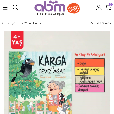
0
Anasayfa
>
Tüm Ürünler
Önceki Sayfa