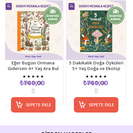
Eğer Bugün Ormana
5 Dakikalık Doğa Öyküleri
Gidersen 4+ Yaş Ara Bul
5+ Yaş Doğa ve Ekoloji
D
Resimli Çocuk Etkinlik
Temalı Çocuk Hikaye
Y
★
★
★
★
★
★
★
★
★
★
Kitabı
Kitabı
₺700,00
₺700,00
3 AL 2 ÖDE
3 AL 2 ÖDE
SEPETE EKLE
SEPETE EKLE