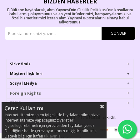
BIZDEN HABERLER
Gizlilik Politikası
E-Bültene kaydolarak, abm Yayınevi'nin
'nın koşullarını
kabul etmiş oluyorsunuz ve en yeni ürünlerimizi, kampanyalarımızı ve
özel hizmetlerimizi içeren abm Yayınevi e-postalarını almayı kabul
ediyorsunuz.
GÖNDER
Şirketimiz
Müşteri İlişkileri
Sosyal Medya
Foreign Rights
ETBIS
Çerez Kullanımı
İnternet sitemizden en iyi şekilde faydalanabilmeniz ve
© 2023
abmyayinevi.com.tr
- Tüm Hakları Saklıdır.
internet sitemize yapacağınız ziyaretleri
kişiselleştirebilmek için çerezlerden faydalanıyoruz.
Dilediğiniz halde çerez ayarlarınızı değiştirebilirsiniz.
tıklayınız
Detayli bilgi için lütfen
.