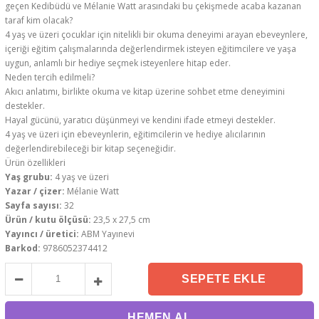
geçen Kedibüdü ve Mélanie Watt arasındaki bu çekişmede acaba kazanan
taraf kim olacak?
4 yaş ve üzeri çocuklar için nitelikli bir okuma deneyimi arayan ebeveynlere,
içeriği eğitim çalışmalarında değerlendirmek isteyen eğitimcilere ve yaşa
uygun, anlamlı bir hediye seçmek isteyenlere hitap eder.
Neden tercih edilmeli?
Akıcı anlatımı, birlikte okuma ve kitap üzerine sohbet etme deneyimini
destekler.
Hayal gücünü, yaratıcı düşünmeyi ve kendini ifade etmeyi destekler.
4 yaş ve üzeri için ebeveynlerin, eğitimcilerin ve hediye alıcılarının
değerlendirebileceği bir kitap seçeneğidir.
Ürün özellikleri
Yaş grubu:
4 yaş ve üzeri
Yazar / çizer:
Mélanie Watt
Sayfa sayısı:
32
Ürün / kutu ölçüsü:
23,5 x 27,5 cm
Yayıncı / üretici:
ABM Yayınevi
Barkod:
9786052374412