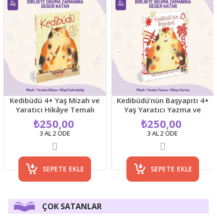
Kedibüdü 4+ Yaş Mizah ve
Kedibüdü’nün Başyapıtı 4+
Yaratıcı Hikâye Temalı
Yaş Yaratıcı Yazma ve
Resimli Çocuk Kitabı
Mizah Temalı Resimli
₺250,00
₺250,00
Çocuk Kitabı
3 AL 2 ÖDE
3 AL 2 ÖDE
SEPETE EKLE
SEPETE EKLE
ÇOK SATANLAR