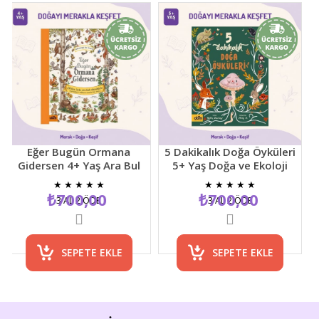
Eğer Bugün Ormana
5 Dakikalık Doğa Öyküleri
B
Gidersen 4+ Yaş Ara Bul
5+ Yaş Doğa ve Ekoloji
Do
Resimli Çocuk Etkinlik
Temalı Çocuk Hikaye
Ya
★
★
★
★
★
★
★
★
★
★
Kitabı
Kitabı
Te
₺700,00
₺700,00
3 AL 2 ÖDE
3 AL 2 ÖDE
SEPETE EKLE
SEPETE EKLE