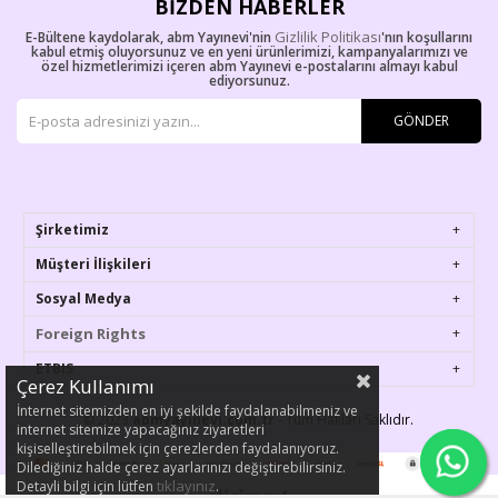
BIZDEN HABERLER
Gizlilik Politikası
E-Bültene kaydolarak, abm Yayınevi'nin
'nın koşullarını
kabul etmiş oluyorsunuz ve en yeni ürünlerimizi, kampanyalarımızı ve
özel hizmetlerimizi içeren abm Yayınevi e-postalarını almayı kabul
ediyorsunuz.
GÖNDER
Şirketimiz
Müşteri İlişkileri
Sosyal Medya
Foreign Rights
ETBIS
Çerez Kullanımı
İnternet sitemizden en iyi şekilde faydalanabilmeniz ve
© 2023
abmyayinevi.com.tr
- Tüm Hakları Saklıdır.
internet sitemize yapacağınız ziyaretleri
kişiselleştirebilmek için çerezlerden faydalanıyoruz.
Dilediğiniz halde çerez ayarlarınızı değiştirebilirsiniz.
tıklayınız
Detayli bilgi için lütfen
.