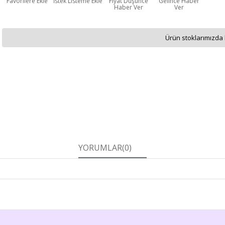
Favorilere Ekle
İstek Listeme Ekle
Fiyat Düşünce
Gelince Haber
Haber Ver
Ver
Ürün stoklarımızda 
YORUMLAR
(0)