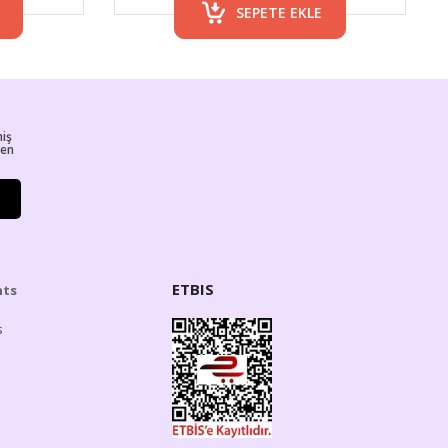
SEPETE EKLE
miş
ren
ETBIS
hts
s