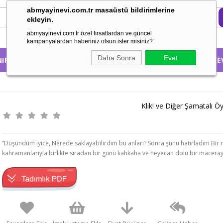
abmyayinevi.com.tr masaüstü bildirimlerine
ekleyin.
abmyayinevi.com.tr özel fırsatlardan ve güncel
kampanyalardan haberiniz olsun ister misiniz?
Daha Sonra
Evet
NIFA GÖRE
KONUSUNA GÖRE
HAKKIMIZDA
EBE
Klik! ve Diğer Şamatalı 
“Düşündüm iyice, Nerede saklayabilirdim bu anları? Sonra şunu hatırladım Bir ma
kahramanlarıyla birlikte sıradan bir günü kahkaha ve heyecan dolu bir maceraya 