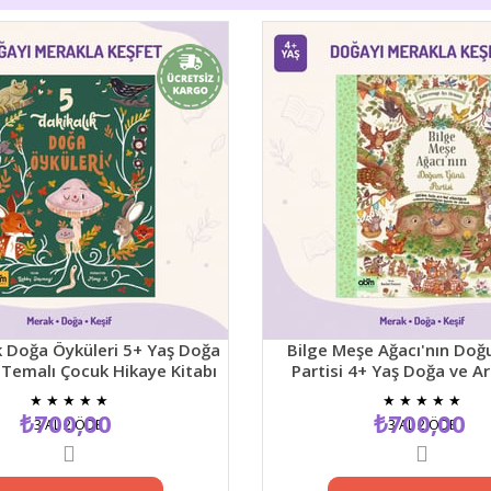
oğa Öyküleri 5+ Yaş Doğa
Bilge Meşe Ağacı'nın Doğum
malı Çocuk Hikaye Kitabı
Partisi 4+ Yaş Doğa ve Arkad
Temalı Resimli Çocuk Hikaye 
★
★
★
★
★
★
★
★
★
★
₺700,00
₺700,00
3 AL 2 ÖDE
3 AL 2 ÖDE