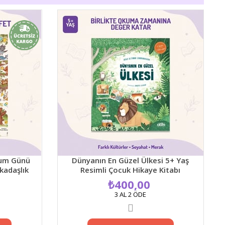
Ya
 Günü
Dünyanın En Güzel Ülkesi 5+ Yaş
aşlık
Resimli Çocuk Hikaye Kitabı
Kitabı
₺400,00
3 AL 2 ÖDE