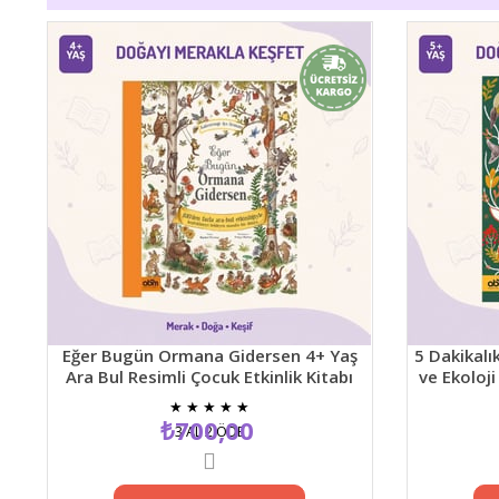
Eğer Bugün Ormana Gidersen 4+ Yaş
5 Dakikalık D
Ara Bul Resimli Çocuk Etkinlik Kitabı
ve Ekoloji Te
★
★
★
★
★
₺700,00
3 AL 2 ÖDE