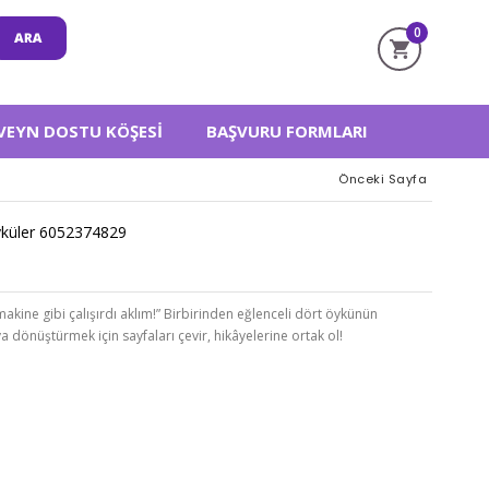
0
VEYN DOSTU KÖŞESI
BAŞVURU FORMLARI
Önceki Sayfa
Öyküler 6052374829
kine gibi çalışırdı aklım!” Birbirinden eğlenceli dört öykünün
dönüştürmek için sayfaları çevir, hikâyelerine ortak ol!