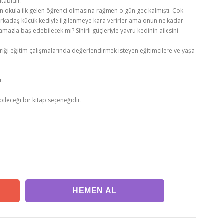
itabıdır.
 okula ilk gelen öğrenci olmasına rağmen o gün geç kalmıştı. Çok
rkadaş küçük kediyle ilgilenmeye kara verirler ama onun ne kadar
zla baş edebilecek mi? Sihirli güçleriyle yavru kedinin ailesini
eriği eğitim çalışmalarında değerlendirmek isteyen eğitimcilere ve yaşa
r.
bileceği bir kitap seçeneğidir.