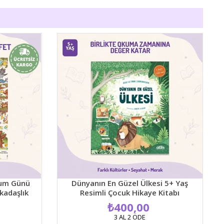
Ya
m Günü
Dünyanın En Güzel Ülkesi 5+ Yaş
daşlık
Resimli Çocuk Hikaye Kitabı
 Kitabı
₺400,00
3 AL 2 ÖDE