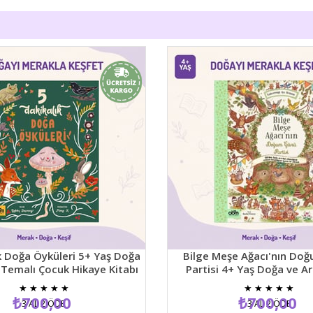
Doğa Öyküleri 5+ Yaş Doğa
Bilge Meşe Ağacı'nın Doğu
emalı Çocuk Hikaye Kitabı
Partisi 4+ Yaş Doğa ve Arka
Temalı Resimli Çocuk Hikaye
★
★
★
★
★
★
★
★
★
★
₺700,00
₺700,00
3 AL 2 ÖDE
3 AL 2 ÖDE