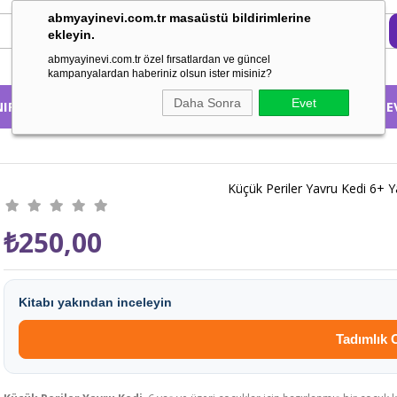
abmyayinevi.com.tr masaüstü bildirimlerine
ekleyin.
abmyayinevi.com.tr özel fırsatlardan ve güncel
kampanyalardan haberiniz olsun ister misiniz?
Daha Sonra
Evet
NIFA GÖRE
KONUSUNA GÖRE
HAKKIMIZDA
EBE
Küçük Periler Yavru Kedi 6+ Y
₺250,00
Kitabı yakından inceleyin
Tadımlık 