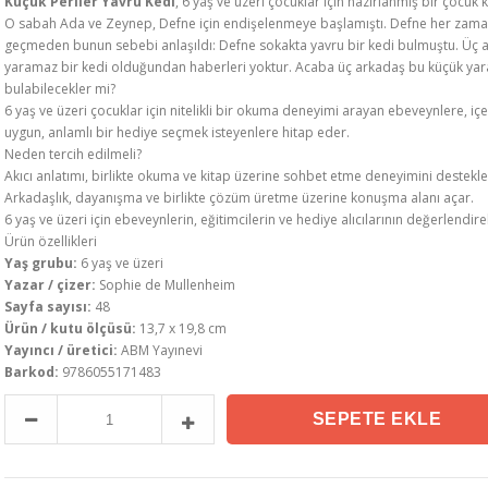
Küçük Periler Yavru Kedi
, 6 yaş ve üzeri çocuklar için hazırlanmış bir çocuk k
O sabah Ada ve Zeynep, Defne için endişelenmeye başlamıştı. Defne her zaman
geçmeden bunun sebebi anlaşıldı: Defne sokakta yavru bir kedi bulmuştu. Üç a
yaramaz bir kedi olduğundan haberleri yoktur. Acaba üç arkadaş bu küçük yarama
bulabilecekler mi?
6 yaş ve üzeri çocuklar için nitelikli bir okuma deneyimi arayan ebeveynlere, iç
uygun, anlamlı bir hediye seçmek isteyenlere hitap eder.
Neden tercih edilmeli?
Akıcı anlatımı, birlikte okuma ve kitap üzerine sohbet etme deneyimini destekle
Arkadaşlık, dayanışma ve birlikte çözüm üretme üzerine konuşma alanı açar.
6 yaş ve üzeri için ebeveynlerin, eğitimcilerin ve hediye alıcılarının değerlendire
Ürün özellikleri
Yaş grubu:
6 yaş ve üzeri
Yazar / çizer:
Sophie de Mullenheim
Sayfa sayısı:
48
Ürün / kutu ölçüsü:
13,7 x 19,8 cm
Yayıncı / üretici:
ABM Yayınevi
Barkod:
9786055171483