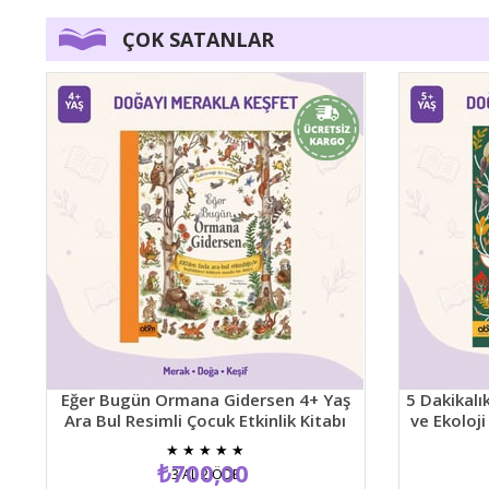
ÇOK SATANLAR
Eğer Bugün Ormana Gidersen 4+ Yaş
5 Dakikalık 
Ara Bul Resimli Çocuk Etkinlik Kitabı
ve Ekoloji T
★
★
★
★
★
₺700,00
3 AL 2 ÖDE