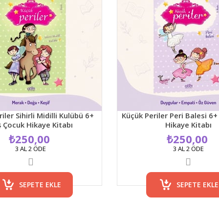
ler Sihirli Midilli Kulübü 6+
Küçük Periler Peri Balesi 6
 Çocuk Hikaye Kitabı
Hikaye Kitabı
₺250,00
₺250,00
3 AL 2 ÖDE
3 AL 2 ÖDE
SEPETE EKLE
SEPETE EKLE