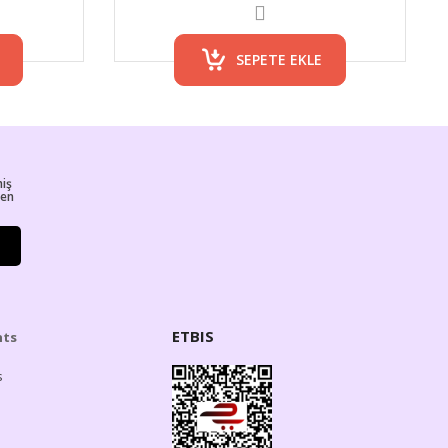
SEPETE EKLE
miş
ren
ETBIS
hts
s