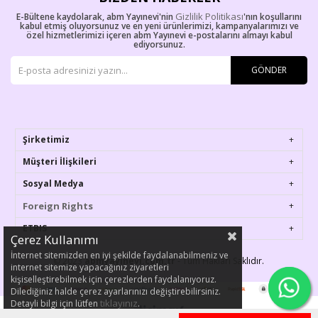
Gizlilik Politikası
E-Bültene kaydolarak, abm Yayınevi'nin
'nın koşullarını
kabul etmiş oluyorsunuz ve en yeni ürünlerimizi, kampanyalarımızı ve
özel hizmetlerimizi içeren abm Yayınevi e-postalarını almayı kabul
ediyorsunuz.
GÖNDER
Şirketimiz
Müşteri İlişkileri
Sosyal Medya
Foreign Rights
ETBIS
Çerez Kullanımı
İnternet sitemizden en iyi şekilde faydalanabilmeniz ve
© 2023
abmyayinevi.com.tr
- Tüm Hakları Saklıdır.
internet sitemize yapacağınız ziyaretleri
kişiselleştirebilmek için çerezlerden faydalanıyoruz.
Dilediğiniz halde çerez ayarlarınızı değiştirebilirsiniz.
tıklayınız
Detayli bilgi için lütfen
.