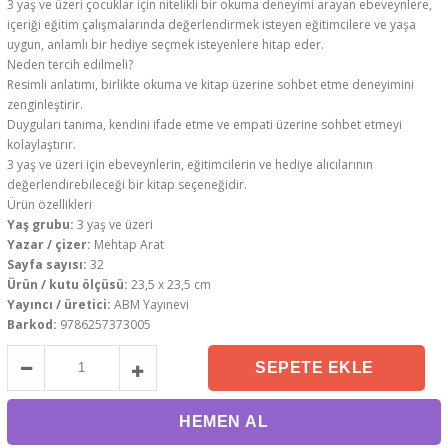
3 yaş ve üzeri çocuklar için nitelikli bir okuma deneyimi arayan ebeveynlere,
içeriği eğitim çalışmalarında değerlendirmek isteyen eğitimcilere ve yaşa
uygun, anlamlı bir hediye seçmek isteyenlere hitap eder.
Neden tercih edilmeli?
Resimli anlatımı, birlikte okuma ve kitap üzerine sohbet etme deneyimini
zenginleştirir.
Duyguları tanıma, kendini ifade etme ve empati üzerine sohbet etmeyi
kolaylaştırır.
3 yaş ve üzeri için ebeveynlerin, eğitimcilerin ve hediye alıcılarının
değerlendirebileceği bir kitap seçeneğidir.
Ürün özellikleri
Yaş grubu:
3 yaş ve üzeri
Yazar / çizer:
Mehtap Arat
Sayfa sayısı:
32
Ürün / kutu ölçüsü:
23,5 x 23,5 cm
Yayıncı / üretici:
ABM Yayınevi
Barkod:
9786257373005