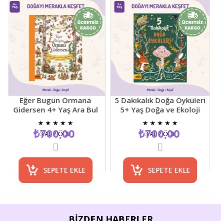
Eğer Bugün Ormana
5 Dakikalık Doğa Öyküleri
Gidersen 4+ Yaş Ara Bul
5+ Yaş Doğa ve Ekoloji
D
Resimli Çocuk Etkinlik
Temalı Çocuk Hikaye
Y
★
★
★
★
★
★
★
★
★
★
Kitabı
Kitabı
₺700,00
₺700,00
3 AL 2 ÖDE
3 AL 2 ÖDE
SEPETE EKLE
SEPETE EKLE
BIZDEN HABERLER