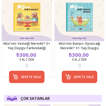
Mizi'nin Yemeği Nerede? 3+
Mizi'nin Banyo Oyuncağı
Yaş Duygu Farkındalığı
Nerede? 3+ Yaş Duygu
Resimli Çocuk Hikaye Kitabı
Farkındalığı Resimli Çocuk
₺300,00
₺300,00
Hikaye Kitabı
3 AL 2 ÖDE
3 AL 2 ÖDE
SEPETE EKLE
SEPETE EKLE
ÇOK SATANLAR