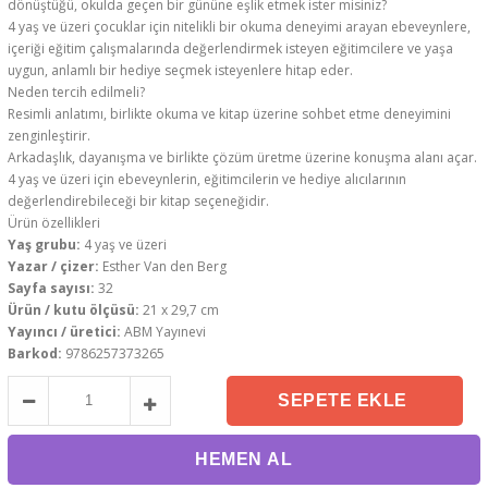
dönüştüğü, okulda geçen bir gününe eşlik etmek ister misiniz?
4 yaş ve üzeri çocuklar için nitelikli bir okuma deneyimi arayan ebeveynlere,
içeriği eğitim çalışmalarında değerlendirmek isteyen eğitimcilere ve yaşa
uygun, anlamlı bir hediye seçmek isteyenlere hitap eder.
Neden tercih edilmeli?
Resimli anlatımı, birlikte okuma ve kitap üzerine sohbet etme deneyimini
zenginleştirir.
Arkadaşlık, dayanışma ve birlikte çözüm üretme üzerine konuşma alanı açar.
4 yaş ve üzeri için ebeveynlerin, eğitimcilerin ve hediye alıcılarının
değerlendirebileceği bir kitap seçeneğidir.
Ürün özellikleri
Yaş grubu:
4 yaş ve üzeri
Yazar / çizer:
Esther Van den Berg
Sayfa sayısı:
32
Ürün / kutu ölçüsü:
21 x 29,7 cm
Yayıncı / üretici:
ABM Yayınevi
Barkod:
9786257373265