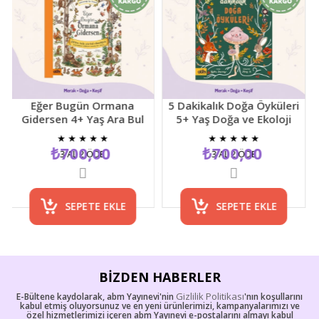
Eğer Bugün Ormana
5 Dakikalık Doğa Öyküleri
Gidersen 4+ Yaş Ara Bul
5+ Yaş Doğa ve Ekoloji
Resimli Çocuk Etkinlik
Temalı Çocuk Hikaye
★
★
★
★
★
★
★
★
★
★
Kitabı
Kitabı
₺700,00
₺700,00
3 AL 2 ÖDE
3 AL 2 ÖDE
SEPETE EKLE
SEPETE EKLE
BIZDEN HABERLER
Gizlilik Politikası
E-Bültene kaydolarak, abm Yayınevi'nin
'nın koşullarını
kabul etmiş oluyorsunuz ve en yeni ürünlerimizi, kampanyalarımızı ve
özel hizmetlerimizi içeren abm Yayınevi e-postalarını almayı kabul