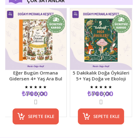
ÇOK SATANLAR
Eğer Bugün Ormana
5 Dakikalık Doğa Öyküleri
Gidersen 4+ Yaş Ara Bul
5+ Yaş Doğa ve Ekoloji
Resimli Çocuk Etkinlik
Temalı Çocuk Hikaye
★
★
★
★
★
★
★
★
★
★
Kitabı
Kitabı
₺700,00
₺700,00
3 AL 2 ÖDE
3 AL 2 ÖDE
SEPETE EKLE
SEPETE EKLE