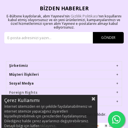
BIZDEN HABERLER
Gizlilik Politikası
E-Bültene kaydolarak, abm Yayınevi'nin
'nın koşullarını
kabul etmiş oluyorsunuz ve en yeni ürünlerimizi, kampanyalarımızı ve
özel hizmetlerimizi içeren abm Yayınevi e-postalarını almayı kabul
ediyorsunuz.
GÖNDER
Şirketimiz
Müşteri İlişkileri
Sosyal Medya
Foreign Rights
Çerez Kullanımı
ETBIS
İnternet sitemizden en iyi şekilde faydalanabilmeniz ve
internet sitemize yapacağınız ziyaretleri
© 2023
abmyayinevi.com.tr
- Tüm Hakları Saklıdır.
kişiselleştirebilmek için çerezlerden faydalanıyoruz.
Dilediğiniz halde çerez ayarlarınızı değiştirebilirsiniz.
tıklayınız
Detayli bilgi için lütfen
.