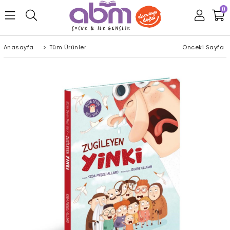
0
Anasayfa
>
Tüm Ürünler
Önceki Sayfa