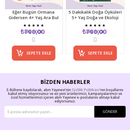
Eğer Bugün Ormana
5 Dakikalık Doğa Öyküleri
Gidersen 4+ Yaş Ara Bul
5+ Yaş Doğa ve Ekoloji
Resimli Çocuk Etkinlik
Temalı Çocuk Hikaye
★
★
★
★
★
★
★
★
★
★
Kitabı
Kitabı
₺700,00
₺700,00
3 AL 2 ÖDE
3 AL 2 ÖDE
SEPETE EKLE
SEPETE EKLE
BIZDEN HABERLER
Gizlilik Politikası
E-Bültene kaydolarak, abm Yayınevi'nin
'nın koşullarını
kabul etmiş oluyorsunuz ve en yeni ürünlerimizi, kampanyalarımızı ve
özel hizmetlerimizi içeren abm Yayınevi e-postalarını almayı kabul
ediyorsunuz.
GÖNDER