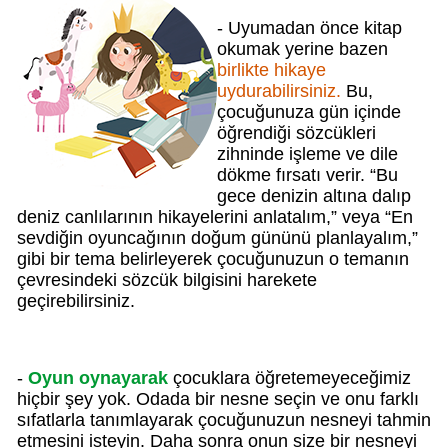
- Uyumadan önce kitap
okumak yerine bazen
birlikte hikaye
uydurabilirsiniz.
Bu,
çocuğunuza gün içinde
öğrendiği sözcükleri
zihninde işleme ve dile
dökme fırsatı verir. “Bu
gece denizin altına dalıp
deniz canlılarının hikayelerini anlatalım,” veya “En
sevdiğin oyuncağının doğum gününü planlayalım,”
gibi bir tema belirleyerek çocuğunuzun o temanın
çevresindeki sözcük bilgisini harekete
geçirebilirsiniz.
-
Oyun oynayarak
çocuklara öğretemeyeceğimiz
hiçbir şey yok. Odada bir nesne seçin ve onu farklı
sıfatlarla tanımlayarak çocuğunuzun nesneyi tahmin
etmesini isteyin. Daha sonra onun size bir nesneyi