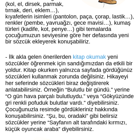
(kol, el, dirsek, parmak,
tırnak, deri, eklem…),
kıyafetlerin isimleri (pantolon, paça, çorap, lastik…),
renkler (pembe, yavruağzı, gece mavisi…), kumaş
türleri (kadife, kot, penye…) gibi temalarda
çocuğumuzun seviyesine göre her defasında yeni
bir sözcük ekleyerek konuşabiliriz.
- İlk akla gelen önerilerden
kitap okumak
yeni
sözcükler öğrenmek için sandığımızdan da etkili bir
yoldur. Kitap okurken yalnızca sayfada gördüğünüz
sözcükleri kullanmak zorunda değilsiniz. Hikayeyi
her seferinde sözcükleri biraz değiştirerek
anlatabilirsiniz. Örneğin “Bulutlu bir gündü.” yerine
“O gün hava parçalı bulutluydu.” veya “Gökyüzünde
gri renkli pofuduk bulutlar vardı.” diyebilirsiniz.
Çocuğunuzla resimde gördükleriniz hakkında
konuşabilirsiniz. “Şu, bu, oradaki” gibi belirsiz
sözcükler yerine “Sayfanın alt tarafındaki kırmızı,
küçük oyuncak araba” diyebilirsiniz.