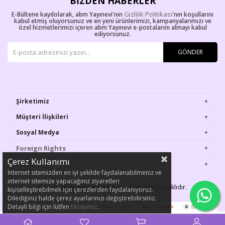
BIZDEN HABERLER
Gizlilik Politikası
E-Bültene kaydolarak, abm Yayınevi'nin
'nın koşullarını
kabul etmiş oluyorsunuz ve en yeni ürünlerimizi, kampanyalarımızı ve
özel hizmetlerimizi içeren abm Yayınevi e-postalarını almayı kabul
ediyorsunuz.
GÖNDER
Şirketimiz
Müşteri İlişkileri
Sosyal Medya
Foreign Rights
Çerez Kullanımı
ETBIS
İnternet sitemizden en iyi şekilde faydalanabilmeniz ve
internet sitemize yapacağınız ziyaretleri
© 2023
abmyayinevi.com.tr
- Tüm Hakları Saklıdır.
kişiselleştirebilmek için çerezlerden faydalanıyoruz.
Dilediğiniz halde çerez ayarlarınızı değiştirebilirsiniz.
tıklayınız
Detayli bilgi için lütfen
.