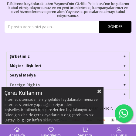
Gizlilik Politikası
E-Bültene kaydolarak, abm Yayınevi'nin
'nın koşullarını
kabul etmiş oluyorsunuz ve en yeni ürünlerimizi, kampanyalarımızı ve
özel hizmetlerimizi içeren abm Yayınevi e-postalarını almayı kabul
ediyorsunuz.
GÖNDER
Şirketimiz
Müşteri İlişkileri
Sosyal Medya
Foreign Rights
Çerez Kullanımı
ETBIS
İnternet sitemizden en iyi şekilde faydalanabilmeniz ve
internet sitemize yapacağınız ziyaretleri
© 2023
abmyayinevi.com.tr
- Tüm Hakları Saklıdır.
kişiselleştirebilmek için çerezlerden faydalanıyoruz.
Dilediğiniz halde çerez ayarlarınızı değiştirebilirsiniz.
tıklayınız
Detayli bilgi için lütfen
.
Anasayfa
Favorilerim
Sepetim
Üye Girişi