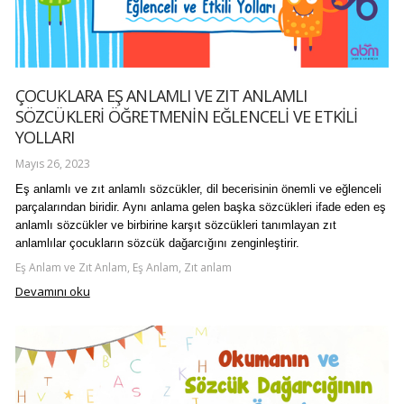
ÇOCUKLARA EŞ ANLAMLI VE ZIT ANLAMLI
SÖZCÜKLERİ ÖĞRETMENİN EĞLENCELİ VE ETKİLİ
YOLLARI
Mayıs 26, 2023
Eş anlamlı ve zıt anlamlı sözcükler, dil becerisinin önemli ve eğlenceli
parçalarından biridir. Aynı anlama gelen başka sözcükleri ifade eden eş
anlamlı sözcükler ve birbirine karşıt sözcükleri tanımlayan zıt
anlamlılar çocukların sözcük dağarcığını zenginleştirir.
Eş Anlam ve Zıt Anlam, Eş Anlam, Zıt anlam
Devamını oku