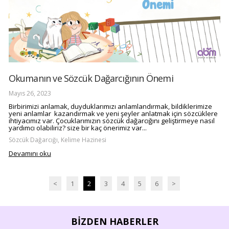
Okumanın ve Sözcük Dağarcığının Önemi
Mayıs 26, 2023
Birbirimizi anlamak, duyduklarımızı anlamlandırmak, bildiklerimize
yeni anlamlar kazandırmak ve yeni şeyler anlatmak için sözcüklere
ihtiyacımız var. Çocuklarımızın sözcük dağarcığını geliştirmeye nasıl
yardımcı olabiliriz? size bir kaç önerimiz var...
Sözcük Dağarcığı, Kelime Hazinesi
Devamını oku
<
1
2
3
4
5
6
>
BIZDEN HABERLER